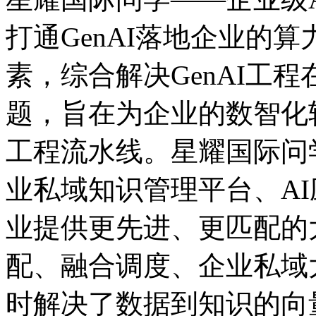
打通GenAI落地企业的算力
素，综合解决GenAI工程在
题，旨在为企业的数智
工程流水线。星耀国际问学
业私域知识管理平台、A
业提供更先进、更匹配的
配、融合调度、企业
时解决了数据到知识的向