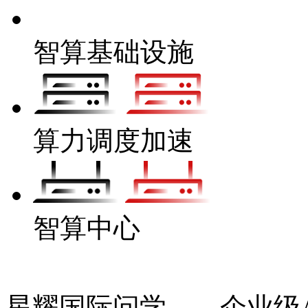
智算基础设施
算力调度加速
智算中心
星耀国际问学——企业级Ag