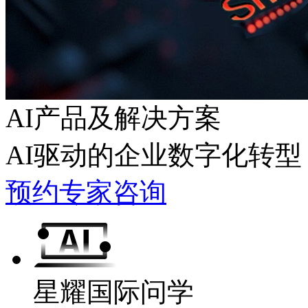
AI产品及解决方案
AI驱动的企业数字化转型
预约专家咨询
星耀国际问学