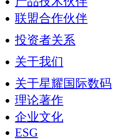
产品技术伙伴
联盟合作伙伴
投资者关系
关于我们
关于星耀国际数码
理论著作
企业文化
ESG