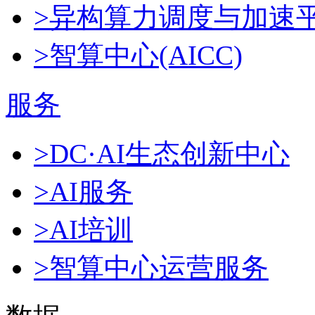
>异构算力调度与加速
>智算中心(AICC)
服务
>DC·AI生态创新中心
>AI服务
>AI培训
>智算中心运营服务