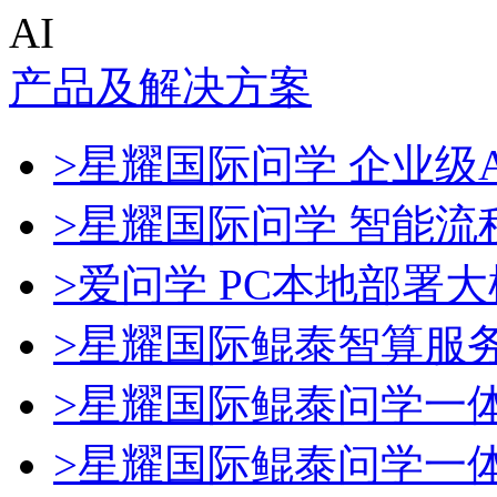
AI
产品及解决方案
>星耀国际问学 企业级A
>星耀国际问学 智能流
>爱问学 PC本地部署
>星耀国际鲲泰智算服
>星耀国际鲲泰问学一
>星耀国际鲲泰问学一体机