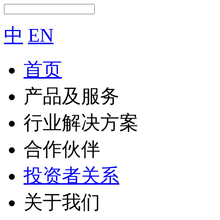
中
EN
首页
产品及服务
行业解决方案
合作伙伴
投资者关系
关于我们