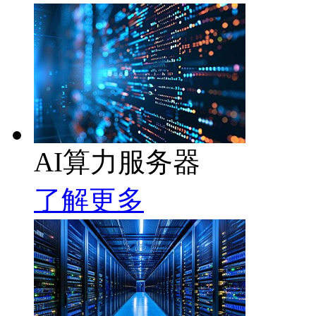
AI算力服务器
了解更多