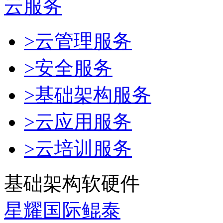
云服务
>云管理服务
>安全服务
>基础架构服务
>云应用服务
>云培训服务
基础架构软硬件
星耀国际鲲泰