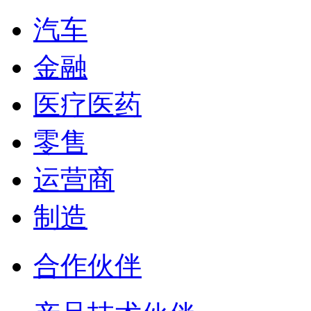
汽车
金融
医疗医药
零售
运营商
制造
合作伙伴