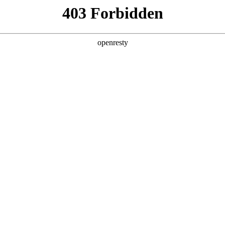
产品及服务
行业解决方案
合作伙伴
投资者关系
，涵盖各大垂直行业，覆
通过不断完善的产品服务体
、资金链与风控服务、
全产业链的数字化转型。